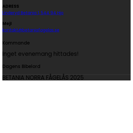
ADRESS
Linderyd Betania 1, 544 94 Hjo
Mejl
kontakt@betaniafagelas.se
Kommande
Inget evenemang hittades!
Dagens Bibelord
BETANIA NORRA FÅGELÅS 2025