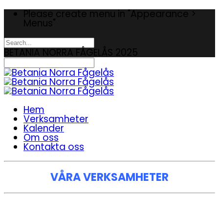
Please create menu in "Appearance >
Menus"
BETANIA NORRA FÅGELÅS 2025
Hem
Verksamheter
Kalender
Om oss
Kontakta oss
VÅRA VERKSAMHETER