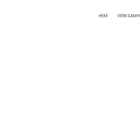
HEM
VERKSAMH