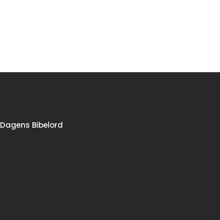
Dagens Bibelord