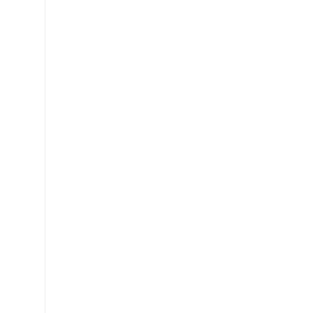
Namn
Mejl
Meddelande