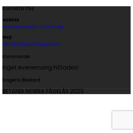
Kontakta Oss
ADRESS
Linderyd Betania 1, 544 94 Hjo
Mejl
kontakt@betaniafagelas.se
Kommande
Inget evenemang hittades!
Dagens Bibelord
BETANIA NORRA FÅGELÅS 2025