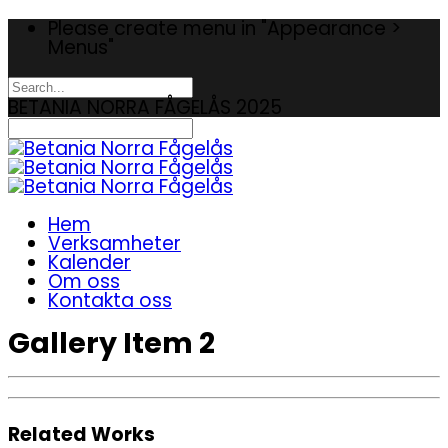
Please create menu in "Appearance >
Menus"
BETANIA NORRA FÅGELÅS 2025
Hem
Verksamheter
Kalender
Om oss
Kontakta oss
Gallery Item 2
Related Works