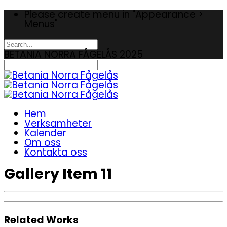
Please create menu in "Appearance >
Menus"
BETANIA NORRA FÅGELÅS 2025
Hem
Verksamheter
Kalender
Om oss
Kontakta oss
Gallery Item 11
Related Works