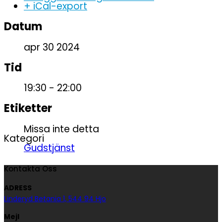
+ iCal-export
Datum
apr 30 2024
Tid
19:30 - 22:00
Etiketter
Missa inte detta
Kategori
Gudstjänst
Kontakta Oss
ADRESS
Linderyd Betania 1, 544 94 Hjo
Mejl