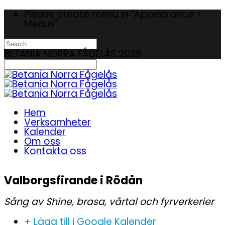
Please create menu in "Appearance >
Menus"
BETANIA NORRA FÅGELÅS 2025
Hem
Verksamheter
Kalender
Om oss
Kontakta oss
Valborgsfirande i Rödån
Sång av Shine, brasa, vårtal och fyrverkerier
+ Lägg till i Google Kalender