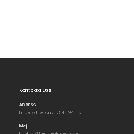
Kontakta Oss
ADRESS
Linderyd Betania 1, 544 94 Hjo
Mejl
kontakt@betaniafagelas.se