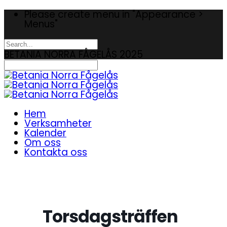
Please create menu in "Appearance >
Menus"
BETANIA NORRA FÅGELÅS 2025
Hem
Verksamheter
Kalender
Om oss
Kontakta oss
Torsdagsträffen