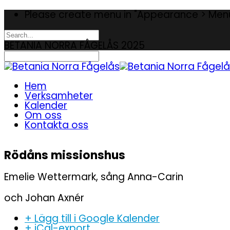
Please create menu in "Appearance > Men
BETANIA NORRA FÅGELÅS 2025
Hem
Verksamheter
Kalender
Om oss
Kontakta oss
Rödåns missionshus
Emelie Wettermark, sång Anna-Carin
och Johan Axnér
+ Lägg till i Google Kalender
+ iCal-export