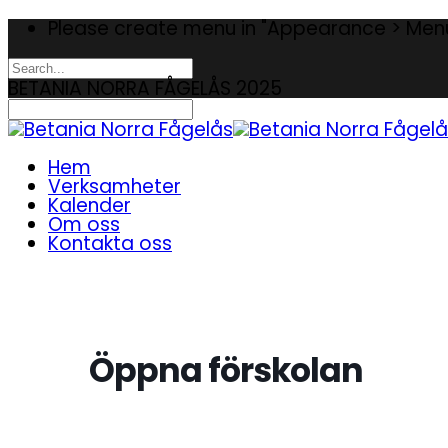
Please create menu in "Appearance > Men
BETANIA NORRA FÅGELÅS 2025
Hem
Verksamheter
Kalender
Om oss
Kontakta oss
Öppna förskolan