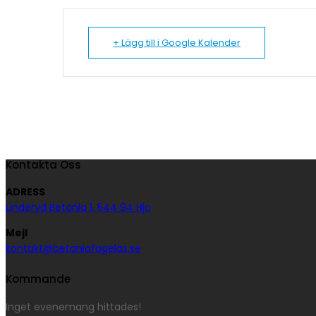
+ Lägg till i Google Kalender
Kontakta Oss
ADRESS
Linderyd Betania 1, 544 94 Hjo
Mejl
kontakt@betaniafagelas.se
Kommande
Inget evenemang hittades!