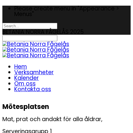
Please create menu in "Appearance >
Menus"
BETANIA NORRA FÅGELÅS 2025
Hem
Verksamheter
Kalender
Om oss
Kontakta oss
Mötesplatsen
Mat, prat och andakt för alla åldrar,
Serveringsgrupp 1