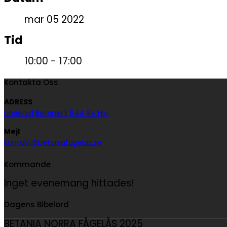
mar 05 2022
Tid
10:00 - 17:00
Kontakta Oss
ADRESS
Linderyd Betania 1, 544 94 Hjo
Mejl
kontakt@betaniafagelas.se
Kommande
Inget evenemang hittades!
Dagens Bibelord
BETANIA NORRA FÅGELÅS 2025