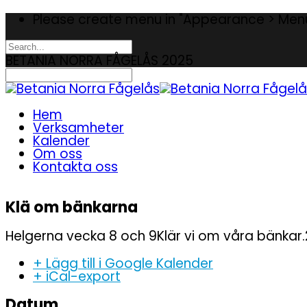
Please create menu in "Appearance > Men
BETANIA NORRA FÅGELÅS 2025
Hem
Verksamheter
Kalender
Om oss
Kontakta oss
Klä om bänkarna
Helgerna vecka 8 och 9Klär vi om våra bänkar
+ Lägg till i Google Kalender
+ iCal-export
Datum