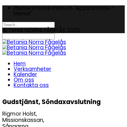
Please create menu in "Appearance >
Menus"
BETANIA NORRA FÅGELÅS 2025
Hem
Verksamheter
Kalender
Om oss
Kontakta oss
Gudstjänst, Söndaxavslutning
Rigmor Holst,
Missionskassan,
Sångarna,