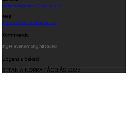
Linderyd Betania 1, 544 94 Hjo
Mejl
kontakt@betaniafagelas.se
Kommande
Inget evenemang hittades!
Dagens Bibelord
BETANIA NORRA FÅGELÅS 2025