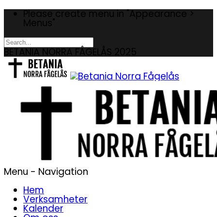
Please create menu in "Appearance >
Menus"
BETANIA NORRA FÅGELÅS 2025
Menu -
Navigation
Hem
Verksamheter
Kalender