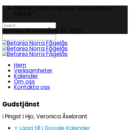
Please create menu in "Appearance >
Menus"
BETANIA NORRA FÅGELÅS 2025
Hem
Verksamheter
Kalender
Om oss
Kontakta oss
Gudstjänst
i Pingst i Hjo, Veronica Åsebrant
+ Lägg till i Google Kalender