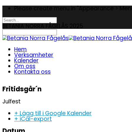
Please create menu in "Appearance > Men
BETANIA NORRA FÅGELÅS 2025
Hem
Verksamheter
Kalender
Om oss
Kontakta oss
Fritidsgår´n
Julfest
+ Lägg till i Google Kalender
+ iCal-export
Datum