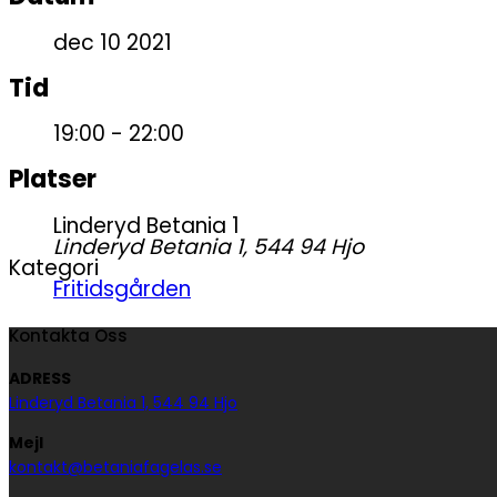
dec 10 2021
Tid
19:00 - 22:00
Platser
Linderyd Betania 1
Linderyd Betania 1, 544 94 Hjo
Kategori
Fritidsgården
Kontakta Oss
ADRESS
Linderyd Betania 1, 544 94 Hjo
Mejl
kontakt@betaniafagelas.se