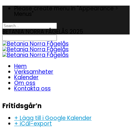
Please create menu in "Appearance >
Menus"
BETANIA NORRA FÅGELÅS 2025
Hem
Verksamheter
Kalender
Om oss
Kontakta oss
Fritidsgår’n
+ Lägg till i Google Kalender
+ iCal-export