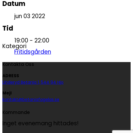
Datum
jun 03 2022
Tid
19:00 - 22:00
Kategori
Fritidsgården
Kontakta Oss
ADRESS
Linderyd Betania 1, 544 94 Hjo
Mejl
kontakt@betaniafagelas.se
Kommande
Inget evenemang hittades!