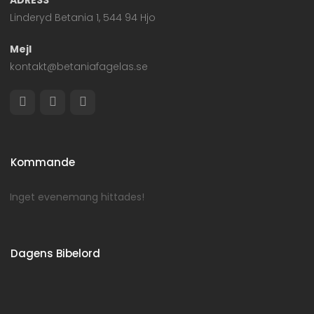
ADRESS
Linderyd Betania 1, 544 94 Hjo
Mejl
kontakt@betaniafagelas.se
Kommande
Inget evenemang hittades!
Dagens Bibelord