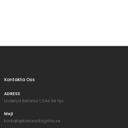
Kontakta Oss
ADRESS
Linderyd Betania 1, 544 94 Hjo
Mejl
kontakt@betaniafagelas.se