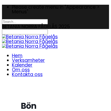
Please create menu in "Appearance >
Menus"
BETANIA NORRA FÅGELÅS 2025
Hem
Verksamheter
Kalender
Om oss
Kontakta oss
Bön