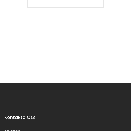
Kontakta Oss