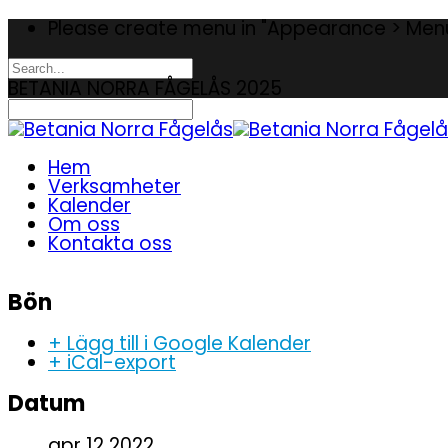
Please create menu in "Appearance > Men
BETANIA NORRA FÅGELÅS 2025
Hem
Verksamheter
Kalender
Om oss
Kontakta oss
Bön
+ Lägg till i Google Kalender
+ iCal-export
Datum
apr 12 2022