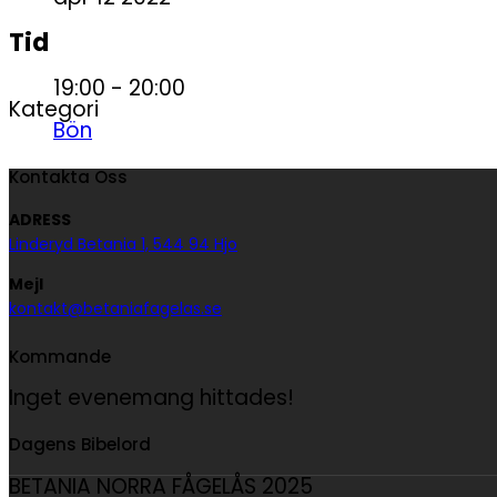
Tid
19:00 - 20:00
Kategori
Bön
Kontakta Oss
ADRESS
Linderyd Betania 1, 544 94 Hjo
Mejl
kontakt@betaniafagelas.se
Kommande
Inget evenemang hittades!
Dagens Bibelord
BETANIA NORRA FÅGELÅS 2025