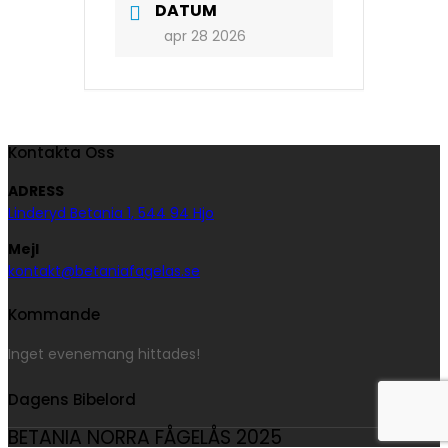
DATUM
apr 28 2026
Kontakta Oss
ADRESS
Linderyd Betania 1, 544 94 Hjo
Mejl
kontakt@betaniafagelas.se
Kommande
Inget evenemang hittades!
Dagens Bibelord
BETANIA NORRA FÅGELÅS 2025