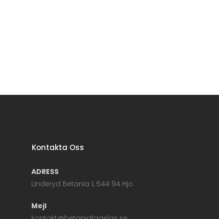
Kontakta Oss
ADRESS
Linderyd Betania 1, 544 94 Hjo
Mejl
kontakt@betaniafagelas.se