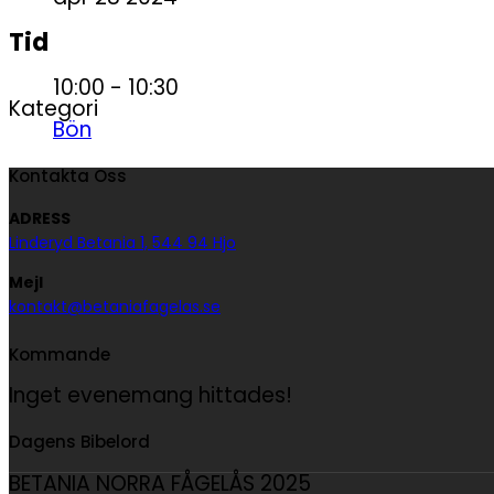
Tid
10:00 - 10:30
Kategori
Bön
Kontakta Oss
ADRESS
Linderyd Betania 1, 544 94 Hjo
Mejl
kontakt@betaniafagelas.se
Kommande
Inget evenemang hittades!
Dagens Bibelord
BETANIA NORRA FÅGELÅS 2025