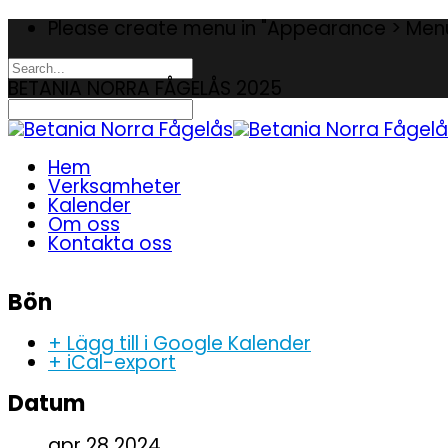
Please create menu in "Appearance > Men
BETANIA NORRA FÅGELÅS 2025
Hem
Verksamheter
Kalender
Om oss
Kontakta oss
Bön
+ Lägg till i Google Kalender
+ iCal-export
Datum
apr 28 2024