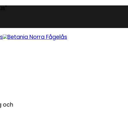
us"
g och