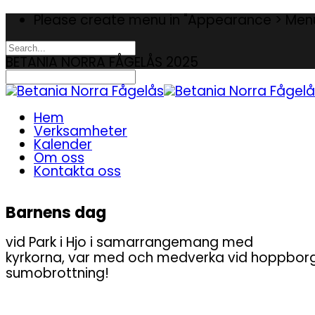
Please create menu in "Appearance > Men
BETANIA NORRA FÅGELÅS 2025
Hem
Verksamheter
Kalender
Om oss
Kontakta oss
Barnens dag
vid Park i Hjo i samarrangemang med
kyrkorna, var med och medverka vid hoppbor
sumobrottning!